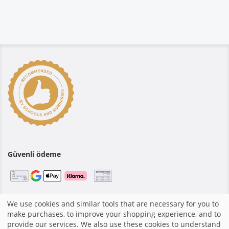
Güvenli ödeme
We use cookies and similar tools that are necessary for you to
Anasayfa
|
Baskı
|
Şartlar ve Koşullar
|
Alışveriş sistemi
make purchases, to improve your shopping experience, and to
fotograf.de tarafından yapılmıştır
|
provide our services. We also use these cookies to understand